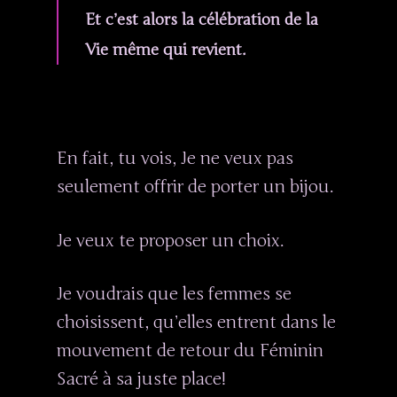
Et c’est alors la célébration de la
Vie même qui revient.
Accueil
En fait, tu vois, Je ne veux pas
seulement offrir de porter un bijou.
A Propos
Je veux te proposer un choix.
Blog
Boutique
Féminin Sacré
Je voudrais que les femmes se
choisissent, qu’elles entrent dans le
Bijoux Médecine
Bijoux
Bijoux De Pouvoir
mouvement de retour du Féminin
Personnalisés
Coiffes Et Couronnes
Sacré à sa juste place!