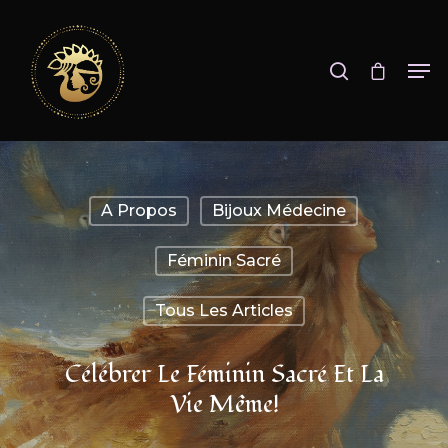
A Propos
Bijoux Médecine
Féminin Sacré
Tous Les Articles
Célébrer Le Féminin Sacré Et La
Vie Même!