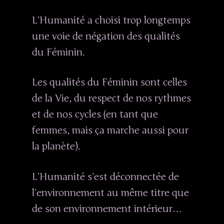
Contact
Tribal Fusion
L’Humanité a choisi trop longtemps
une voie de négation des qualités
du Féminin.
Side Widget Area
Click here to assign 
Les qualités du Féminin sont celles
to this area.
de la Vie, du respect de nos rythmes
et de nos cycles (en tant que
femmes, mais ça marche aussi pour
la planète).
L’Humanité s’est déconnectée de
l’environnement au même titre que
de son environnement intérieur…